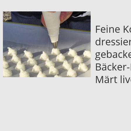
Feine 
dressie
gebacke
Bäcker-
Märt liv