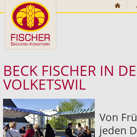
Direkt zum Inhalt
BECK FISCHER IN D
VOLKETSWIL
Von Frü
jeden D