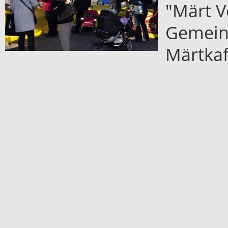
"Märt V
Gemeind
Märtkaf